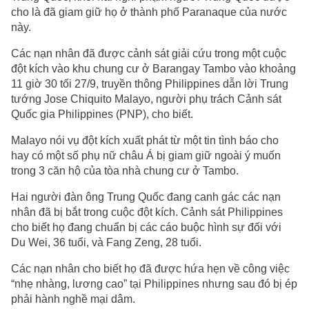
cho là đã giam giữ họ ở thành phố Paranaque của nước
này.
Các nạn nhân đã được cảnh sát giải cứu trong một cuộc
đột kích vào khu chung cư ở Barangay Tambo vào khoảng
11 giờ 30 tối 27/9, truyền thông Philippines dẫn lời Trung
tướng Jose Chiquito Malayo, người phụ trách Cảnh sát
Quốc gia Philippines (PNP), cho biết.
Malayo nói vụ đột kích xuất phát từ một tin tình báo cho
hay có một số phụ nữ châu Á bị giam giữ ngoài ý muốn
trong 3 căn hộ của tòa nhà chung cư ở Tambo.
Hai người đàn ông Trung Quốc đang canh gác các nạn
nhân đã bị bắt trong cuộc đột kích. Cảnh sát Philippines
cho biết họ đang chuẩn bị các cáo buộc hình sự đối với
Du Wei, 36 tuổi, và Fang Zeng, 28 tuổi.
Các nạn nhân cho biết họ đã được hứa hẹn về công việc
“nhẹ nhàng, lương cao” tại Philippines nhưng sau đó bị ép
phải hành nghề mại dâm.