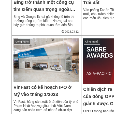
Bing trở thành một công cụ
Trái đất
tìm kiếm quan trọng ngoài
Văn phòng Dự án Ti
mới, chịu trách nhiệ
Google
Bing và Google là hai gã khổng lồ trên thị
các mẫu đầu tiên đượ
trường công cụ tìm kiếm. Nhưng tại sao
bây giờ chúng ta phải quan tâm đến Bin...
2023.03.12
Công nghệ
Công nghệ
VinFast có kế hoạch IPO ở
Chiến dịch ra
Mỹ vào tháng 1/2023
của dòng OPP
VinFast, hãng sản xuất ô tô điện của tỷ phú
giành được G
Phạm Nhật Vượng giàu nhất Việt Nam,
đang cân nhắc xem có nên tổ chức đợt
SABER Châu Á
OPPO thông báo rằng
chà...