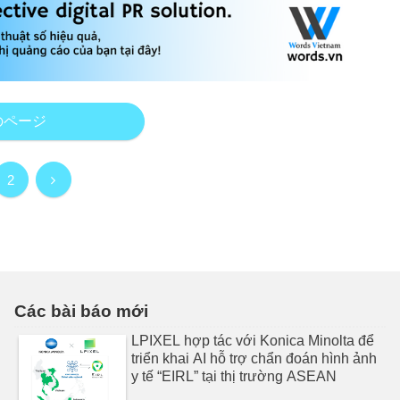
のページ
次
2
へ
Các bài báo mới
LPIXEL hợp tác với Konica Minolta để
triển khai AI hỗ trợ chẩn đoán hình ảnh
y tế “EIRL” tại thị trường ASEAN