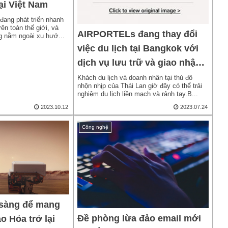
ại Việt Nam
 đang phát triển nhanh
n toàn thế giới, và
AIRPORTELs đang thay đổi
 nằm ngoài xu hướ...
việc du lịch tại Bangkok với
dịch vụ lưu trữ và giao nhận
hành lý sáng tạo
Khách du lịch và doanh nhân tại thủ đô
nhộn nhịp của Thái Lan giờ đây có thể trải
nghiệm du lịch liền mạch và rảnh tay.B...
2023.10.12
2023.07.24
Công nghệ
sàng để mang
Đề phòng lừa đảo email mới
o Hỏa trở lại