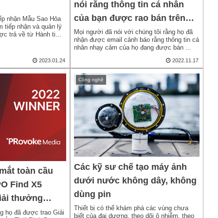
nói rằng thông tin cá nhân
của bạn được rao bán trên
ếp nhận Mẫu Sao Hỏa
m tiếp nhận và quản lý
dark web
Mọi người đã nói với chúng tôi rằng họ đã
c trả về từ Hành ti...
nhận được email cảnh báo rằng thông tin cá
nhân nhạy cảm của họ đang được bán ...
2023.01.24
2022.11.17
Công nghệ
Các kỹ sư chế tạo máy ảnh
 mắt toàn cầu
dưới nước không dây, không
O Find X5
dùng pin
iải thưởng
Thiết bị có thể khám phá các vùng chưa
 – Thái Bình
 họ đã được trao Giải
biết của đại dương, theo dõi ô nhiễm, theo