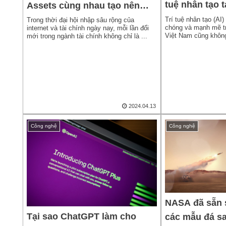
tuệ nhân tạo t
Assets cùng nhau tạo nên
một đỉnh cao mới
Trí tuệ nhân tạo (AI)
Trong thời đại hội nhập sâu rộng của
chóng và mạnh mẽ trê
internet và tài chính ngày nay, mỗi lần đổi
Việt Nam cũng không
mới trong ngành tài chính không chỉ là ...
2024.04.13
Công nghệ
Công nghệ
NASA đã sẵn 
Tại sao ChatGPT làm cho
các mẫu đá sa