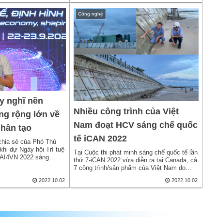
Công nghệ
y nghĩ nền
Nhiều công trình của Việt
ng rộng lớn về
Nam đoạt HCV sáng chế quốc
nhân tạo
tế iCAN 2022
chia sẻ của Phó Thủ
i dự Ngày hội Trí tuệ
Tại Cuộc thi phát minh sáng chế quốc tế lần
 AI4VN 2022 sáng
thứ 7-iCAN 2022 vừa diễn ra tại Canada, cả
7 công trình/sản phẩm của Việt Nam do
Quỹ hỗ trợ sáng tạo khoa học công nghệ
2022.10.02
2022.10.02
Việt Nam (VIFOTEC) gửi đi dự thi đều đoạt
giải cao ở các hạng mục khác nhau.