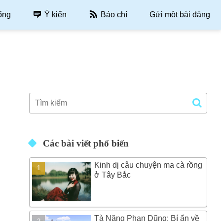
ống
Ý kiến
Báo chí
Gửi một bài đăng
Các bài viết phổ biến
Kinh dị câu chuyện ma cà rồng
ở Tây Bắc
Tà Năng Phan Dũng: Bí ẩn về