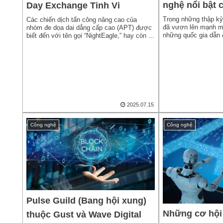
nghệ nổi bật 
Day Exchange Tinh Vi
Trong những thập kỷ
Các chiến dịch tấn công nâng cao của
đã vươn lên mạnh mẽ
nhóm đe dọa dai dẳng cấp cao (APT) được
những quốc gia dẫn 
biết đến với tên gọi “NightEagle,” hay còn ...
cô...
2025.07.15
Công nghệ
Công nghệ
Pulse Guild (Bang hội xung)
Những cơ hội 
thuộc Gust và Wave Digital