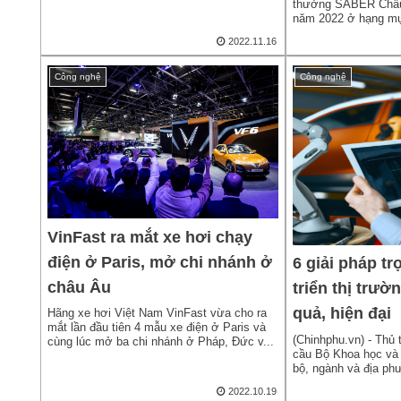
thưởng SABER Châu
Dương năm 2
năm 2022 ở hạng mụ
cho...
2022.11.16
Công nghệ
Công nghệ
VinFast ra mắt xe hơi chạy
điện ở Paris, mở chi nhánh ở
6 giải pháp tr
châu Âu
triển thị trư
quả, hiện đại
Hãng xe hơi Việt Nam VinFast vừa cho ra
mắt lần đầu tiên 4 mẫu xe điện ở Paris và
(Chinhphu.vn) - Thủ
cùng lúc mở ba chi nhánh ở Pháp, Đức v...
cầu Bộ Khoa học và
bộ, ngành và địa ph
hiệ...
2022.10.19