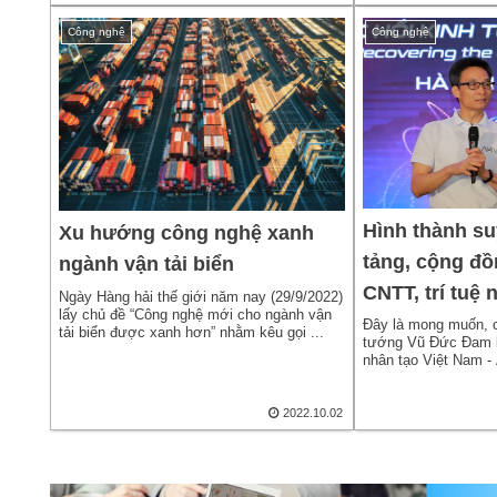
Công nghệ
Công nghệ
Hình thành su
Xu hướng công nghệ xanh
tảng, cộng đồ
ngành vận tải biển
CNTT, trí tuệ 
Ngày Hàng hải thế giới năm nay (29/9/2022)
lấy chủ đề “Công nghệ mới cho ngành vận
Đây là mong muốn, 
tải biển được xanh hơn” nhằm kêu gọi ...
tướng Vũ Đức Đam kh
nhân tạo Việt Nam -
23/9....
2022.10.02