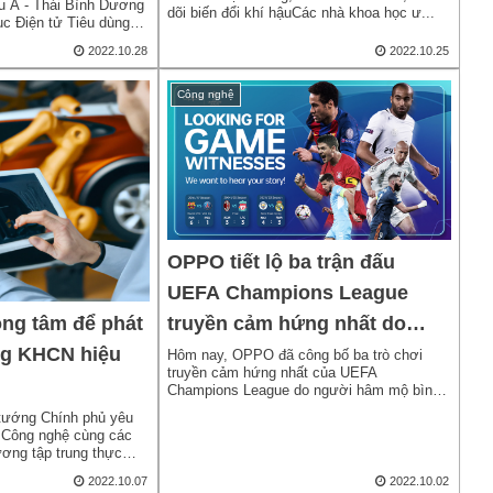
 Á - Thái Bình Dương
dõi biến đổi khí hậuCác nhà khoa học ư...
022
c Điện tử Tiêu dùng
2022.10.28
2022.10.25
Công nghệ
OPPO tiết lộ ba trận đấu
UEFA Champions League
truyền cảm hứng nhất do
ọng tâm để phát
người hâm mộ bình chọn
ờng KHCN hiệu
Hôm nay, OPPO đã công bố ba trò chơi
truyền cảm hứng nhất của UEFA
Champions League do người hâm mộ bình
chọn.Ba trận đấ...
 tướng Chính phủ yêu
 Công nghệ cùng các
ương tập trung thực
2022.10.07
2022.10.02