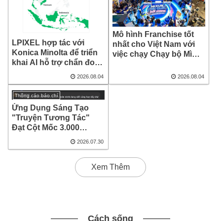
Mô hình Franchise tốt
LPIXEL hợp tác với
nhất cho Việt Nam với
Konica Minolta để triển
việc chạy Chạy bộ Mì
khai AI hỗ trợ chẩn đoán
Xoay
hình ảnh y tế “EIRL” tại
2026.08.04
2026.08.04
thị trường ASEAN
Thông cáo báo chí
Ứng Dụng Sáng Tạo
"Truyện Tương Tác"
Đạt Cột Mốc 3.000
Người Dùng Sau 3
2026.07.30
Tháng Ra Mắt Tại Việt
Nam
Xem Thêm
Cách sống