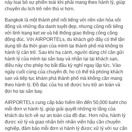
này loại bỏ sự phiền toái khi phải mang theo hành lý, giúp
chuyến du lịch trở nên thú vị hơn.
Bangkok là một thành phố nổi tiếng với nền văn hóa sôi
động và những địa danh tuyệt đẹp, nhưng cũng nổi tiếng
với tình trạng kẹt xe và hệ thống giao thông công cộng
đông đúc. Với AIRPORTELs, du khách giờ đây có thể tận
dụng tối đa thời gian của mình tại thành phố mà không bị
hành lý cản trở. Sau khi hạ cánh, người dùng chỉ cần gửi
hành lý của mình tại sân bay và nhận lại tại khách sạn,
điều này cho phép họ bắt đầu kỳ nghỉ ngay lập tức. Vào
ngày cuối cùng của chuyến đi, họ có thể trả phòng khách
sạn và tiếp tục khám phá thành phố mà không cần mang
theo hành lý. Đồ đạc của họ sẽ được lưu trữ an toàn và
đợi họ tại sân bay.
AIRPORTELs cung cấp bảo hiểm lên đến 50,000 baht cho
mỗi đơn vị hành lý, giúp giải quyết những lo lắng của
khách du lịch về sự an toàn của đồ đạc. Hơn nữa, hành lý
được xử lý và giao nhận bởi nhân viên hậu cần chuyên
nghiệp, đảm bảo mỗi đơn vị hành lý được xử lý với sự cẩn