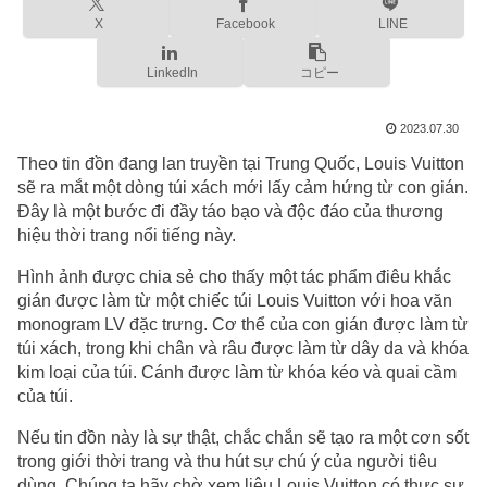
X
Facebook
LINE
LinkedIn
コピー
2023.07.30
Theo tin đồn đang lan truyền tại Trung Quốc, Louis Vuitton
sẽ ra mắt một dòng túi xách mới lấy cảm hứng từ con gián.
Đây là một bước đi đầy táo bạo và độc đáo của thương
hiệu thời trang nổi tiếng này.
Hình ảnh được chia sẻ cho thấy một tác phẩm điêu khắc
gián được làm từ một chiếc túi Louis Vuitton với hoa văn
monogram LV đặc trưng. Cơ thể của con gián được làm từ
túi xách, trong khi chân và râu được làm từ dây da và khóa
kim loại của túi. Cánh được làm từ khóa kéo và quai cầm
của túi.
Nếu tin đồn này là sự thật, chắc chắn sẽ tạo ra một cơn sốt
trong giới thời trang và thu hút sự chú ý của người tiêu
dùng. Chúng ta hãy chờ xem liệu Louis Vuitton có thực sự