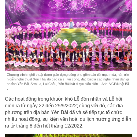
Chương trình nghệ thuật được giàn dựng công phu gồm các tiết mục múa, hát, trìn
h diễn nghệ thuật Xòe Thái do các ca sĩ, vũ công, đặc biệt là các nghệ nhân dân gi
an tỉnh Yên Bái, Sơn La, Lai Châu, Yên Bái hát được biểu diễn – Ảnh: VGP/Nhật Bắ
c
Các hoạt động trong khuôn khổ Lễ đón nhận và Lễ hội
diễn ra từ ngày 22 đến 29/9/2022; cùng với đó, các địa
phương trên địa bàn Yên Bái đã và sẽ tiếp tục tổ chức
nhiều hoạt động, sự kiện văn hoá, du lịch hưởng ứng diễn
ra từ tháng 8 đến hết tháng 12/2022.