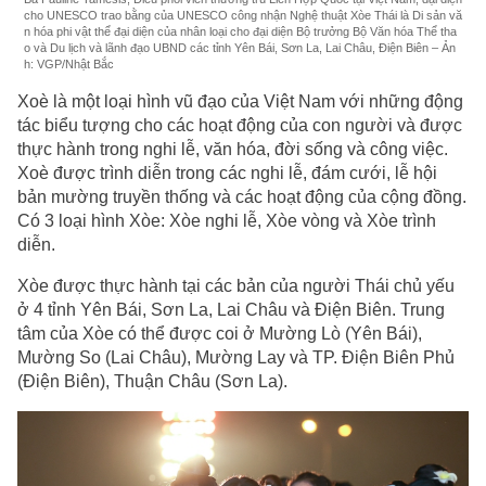
cho UNESCO trao bằng của UNESCO công nhận Nghệ thuật Xòe Thái là Di sản vă
n hóa phi vật thể đại diện của nhân loại cho đại diện Bộ trưởng Bộ Văn hóa Thể tha
o và Du lịch và lãnh đạo UBND các tỉnh Yên Bái, Sơn La, Lai Châu, Điện Biên – Ản
h: VGP/Nhật Bắc
Xoè là một loại hình vũ đạo của Việt Nam với những động
tác biểu tượng cho các hoạt động của con người và được
thực hành trong nghi lễ, văn hóa, đời sống và công việc.
Xoè được trình diễn trong các nghi lễ, đám cưới, lễ hội
bản mường truyền thống và các hoạt động của cộng đồng.
Có 3 loại hình Xòe: Xòe nghi lễ, Xòe vòng và Xòe trình
diễn.
Xòe được thực hành tại các bản của người Thái chủ yếu
ở 4 tỉnh Yên Bái, Sơn La, Lai Châu và Điện Biên. Trung
tâm của Xòe có thể được coi ở Mường Lò (Yên Bái),
Mường So (Lai Châu), Mường Lay và TP. Điện Biên Phủ
(Điện Biên), Thuận Châu (Sơn La).