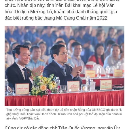
chức. Nhân dịp này, tỉnh Yên Bái khai mạc Lễ hội Văn
hóa, Du lịch Mường Lò, khám phá danh thắng quốc gia
đặc biệt ruộng bậc thang Mù Cang Chải năm 2022.
Thủ tướng cùng các đại biểu tham dự Lê đón nhận Bằng của UNESCO ghi danh “N
ghệ thuật Xoè Thái” vào Danh sách Di sản Văn hoá phi vật thể đại diện của nhân lo
ại – Ảnh: VGP/Nhật Bắc
Cùng dự có các đồng chí: Trần Quốc Vượng, nguyên Ủy