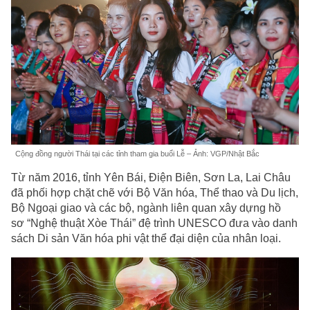
Cộng đồng người Thái tại các tỉnh tham gia buổi Lễ – Ảnh: VGP/Nhật Bắc
Từ năm 2016, tỉnh Yên Bái, Điện Biên, Sơn La, Lai Châu
đã phối hợp chặt chẽ với Bộ Văn hóa, Thể thao và Du lịch,
Bộ Ngoại giao và các bộ, ngành liên quan xây dựng hồ
sơ “Nghệ thuật Xòe Thái” đệ trình UNESCO đưa vào danh
sách Di sản Văn hóa phi vật thể đại diện của nhân loại.