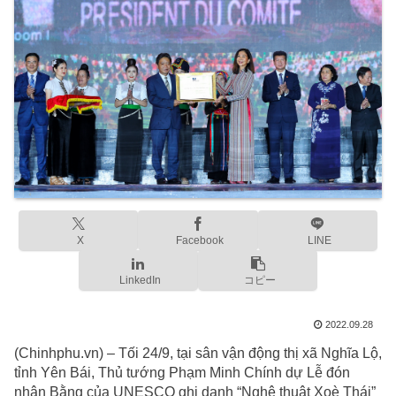
X
Facebook
LINE
LinkedIn
コピー
2022.09.28
(Chinhphu.vn) – Tối 24/9, tại sân vận động thị xã Nghĩa Lộ,
tỉnh Yên Bái, Thủ tướng Phạm Minh Chính dự Lễ đón
nhận Bằng của UNESCO ghi danh “Nghệ thuật Xoè Thái”