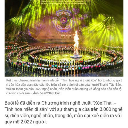
Kết thúc chương trình là màn trình diễn “Tinh hoa nghệ thuật Xòe” hội tụ những giá t
rị văn hóa dân gian đặc sắc tiêu biểu đã trở thành di sản của người Thái ở Tây Bắc,
với sự tham gia của 2022 nghệ nhân, diễn viên quần chúng và đồng bào các dân tộ
c 4 tỉnh có di sản – Ảnh: VGP/Nhật Bắc
Buổi lễ đã diễn ra Chương trình nghệ thuật “Xòe Thái –
Tinh hoa miền di sản” với sự tham gia của trên 3.000 nghệ
sĩ, diễn viên, nghệ nhân, trong đó, màn đại xoè diễn ra với
quy mô 2.022 người.