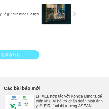
y để giữ sức khỏe của bạn!
トを書き込む
Các bài báo mới
LPIXEL hợp tác với Konica Minolta để
triển khai AI hỗ trợ chẩn đoán hình ảnh
y tế “EIRL” tại thị trường ASEAN