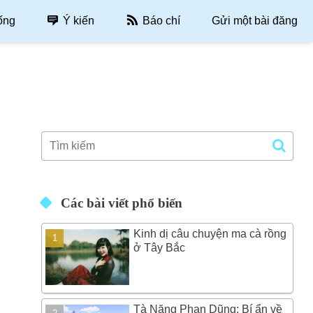
ống
Ý kiến
Báo chí
Gửi một bài đăng
Các bài viết phổ biến
Kinh dị câu chuyện ma cà rồng
ở Tây Bắc
Tà Năng Phan Dũng: Bí ẩn về