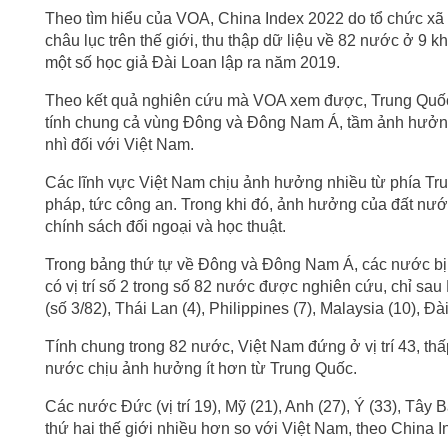
Theo tìm hiểu của VOA, China Index 2022 do tổ chức xã 
châu lục trên thế giới, thu thập dữ liệu về 82 nước ở 9
một số học giả Đài Loan lập ra năm 2019.
Theo kết quả nghiên cứu mà VOA xem được, Trung Quốc
tính chung cả vùng Đông và Đông Nam Á, tầm ảnh hưởng 
nhì đối với Việt Nam.
Các lĩnh vực Việt Nam chịu ảnh hưởng nhiều từ phía Trun
pháp, tức công an. Trong khi đó, ảnh hưởng của đất nước
chính sách đối ngoại và học thuật.
Trong bảng thứ tự về Đông và Đông Nam Á, các nước bị
có vị trí số 2 trong số 82 nước được nghiên cứu, chỉ sa
(số 3/82), Thái Lan (4), Philippines (7), Malaysia (10), Đ
Tính chung trong 82 nước, Việt Nam đứng ở vị trí 43, t
nước chịu ảnh hưởng ít hơn từ Trung Quốc.
Các nước Đức (vị trí 19), Mỹ (21), Anh (27), Ý (33), Tây
thứ hai thế giới nhiều hơn so với Việt Nam, theo China 