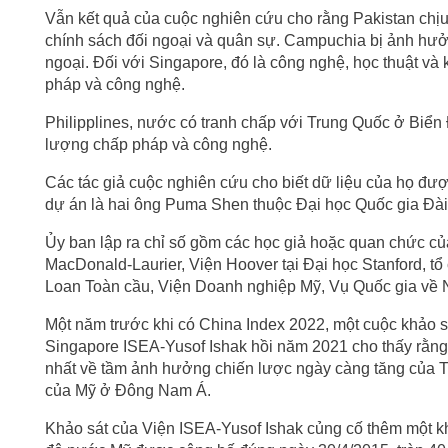
Vẫn kết quả của cuộc nghiên cứu cho rằng Pakistan chị
chính sách đối ngoại và quân sự. Campuchia bị ảnh hưở
ngoại. Đối với Singapore, đó là công nghệ, học thuật và 
pháp và công nghệ.
Philipplines, nước có tranh chấp với Trung Quốc ở Biển
lượng chấp pháp và công nghệ.
Các tác giả cuộc nghiên cứu cho biết dữ liệu của họ đư
dự án là hai ông Puma Shen thuộc Đại học Quốc gia Đà
Ủy ban lập ra chỉ số gồm các học giả hoặc quan chức c
MacDonald-Laurier, Viện Hoover tại Đại học Stanford, t
Loan Toàn cầu, Viện Doanh nghiệp Mỹ, Vụ Quốc gia về 
Một năm trước khi có China Index 2022, một cuộc khảo 
Singapore ISEA-Yusof Ishak hồi năm 2021 cho thấy rằng
nhất về tầm ảnh hưởng chiến lược ngày càng tăng của 
của Mỹ ở Đông Nam Á.
Khảo sát của Viện ISEA-Yusof Ishak củng cố thêm một k