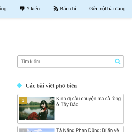
ống
Ý kiến
Báo chí
Gửi một bài đăng
Các bài viết phổ biến
Kinh dị câu chuyện ma cà rồng
ở Tây Bắc
Tà Năng Phan Dũng: Bí ẩn về