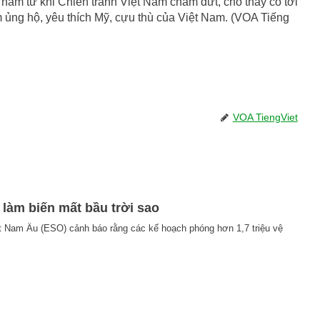
ăm từ khi Chiến tranh Việt Nam chấm dứt, cho thấy có tới
m ủng hộ, yêu thích Mỹ, cựu thù của Việt Nam. (VOA Tiếng
VOA TiengViet
ể làm biến mất bầu trời sao
t Nam Âu (ESO) cảnh báo rằng các kế hoạch phóng hơn 1,7 triệu vệ