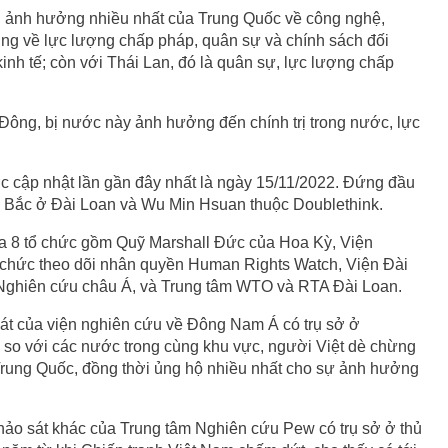
u ảnh hưởng nhiều nhất của Trung Quốc về công nghệ,
ng về lực lượng chấp pháp, quân sự và chính sách đối
kinh tế; còn với Thái Lan, đó là quân sự, lực lượng chấp
 Đông, bị nước này ảnh hưởng đến chính trị trong nước, lực
ợc cập nhật lần gần đây nhất là ngày 15/11/2022. Đứng đầu
i Bắc ở Đài Loan và Wu Min Hsuan thuộc Doublethink.
ủa 8 tổ chức gồm Quỹ Marshall Đức của Hoa Kỳ, Viện
ổ chức theo dõi nhân quyền Human Rights Watch, Viện Đài
Nghiên cứu châu Á, và Trung tâm WTO và RTA Đài Loan.
sát của viện nghiên cứu về Đông Nam Á có trụ sở ở
 so với các nước trong cùng khu vực, người Việt dè chừng
Trung Quốc, đồng thời ủng hộ nhiều nhất cho sự ảnh hưởng
hảo sát khác của Trung tâm Nghiên cứu Pew có trụ sở ở thủ