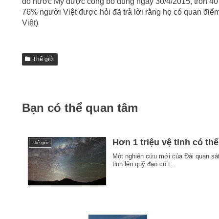
đô nước Mỹ được công bố đúng ngày 30/4/2015, tròn 40 n
76% người Việt được hỏi đã trả lời rằng họ có quan điể
Việt)
Thế giới
Bạn có thể quan tâm
Hơn 1 triệu vệ tinh có th
Thế giới
Một nghiên cứu mới của Đài quan sá
tinh lên quỹ đạo có t...