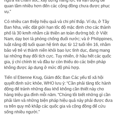
ngừa và chăm sóc, xây dựng năng lực và vận động để
quan tâm nhiều hơn đến các cộng đồng chưa được phục
vụ.”
Có nhiều can thiệp hiệu quả và chi phí thấp. Ví dụ, ở Tây
Ban Nha, việc đặt giới hạn tốc độ mặc định cho các thành
phố là 30 km/h nhằm cải thiện an toàn đường bộ; ở Việt
Nam, dạy bơi là phòng chống đuối nước; và ở Philippines,
luật nâng độ tuổi quan hệ tình dục từ 12 tuổi lên 16, nhằm
bảo vệ trẻ vị thành niên khỏi bạo lực tình dục, đang mang
lại những thay đổi tích cực. Tuy nhiên, ở hầu hết các quốc
gia, ý chí chính trị và đầu tư còn thiếu do các biện pháp
không được áp dụng ở mức độ phù hợp.
Tiến sĩ Etienne Krug, Giám đốc Ban Các yếu tố xã hội
quyết định sức khỏe, WHO lưu ý: “Cần phải tăng tốc hành
động để tránh những đau khổ không cần thiết này cho
hàng triệu gia đình mỗi năm. “Chúng tôi biết những gì cần
phải làm và những biện pháp hiệu quả này phải được đưa
ra trên quy mô khắp các quốc gia và cộng đồng để cứu
sống nhiều người.”