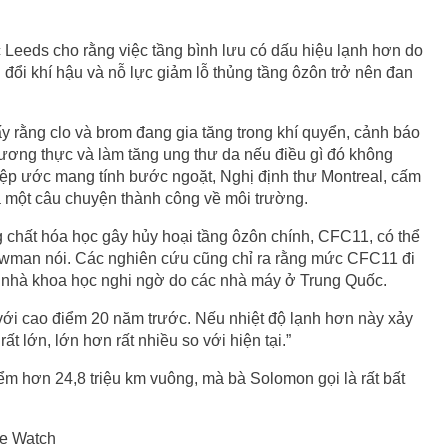
 Leeds cho rằng việc tầng bình lưu có dấu hiệu lạnh hơn do
ến đổi khí hậu và nỗ lực giảm lỗ thủng tầng ôzôn trở nên đan
y rằng clo và brom đang gia tăng trong khí quyển, cảnh báo
u lương thực và làm tăng ung thư da nếu điều gì đó không
iệp ước mang tính bước ngoặt, Nghị định thư Montreal, cấm
à một câu chuyện thành công về môi trường.
g chất hóa học gây hủy hoại tầng ôzôn chính, CFC11, có thể
 Newman nói. Các nghiên cứu cũng chỉ ra rằng mức CFC11 đi
c nhà khoa học nghi ngờ do các nhà máy ở Trung Quốc.
ới cao điểm 20 năm trước. Nếu nhiệt độ lạnh hơn này xảy
rất lớn, lớn hơn rất nhiều so với hiện tại.”
iểm hơn 24,8 triệu km vuông, mà bà Solomon gọi là rất bất
ne Watch