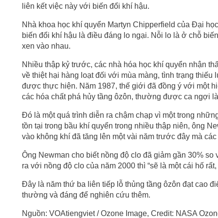
liên kết việc này với biến đổi khí hậu.
Nhà khoa học khí quyển Martyn Chipperfield của Đại học
biến đổi khí hậu là điều đáng lo ngại. Nỗi lo là ở chỗ bi
xen vào nhau.
Nhiều thập kỷ trước, các nhà hóa học khí quyển nhận thấ
về thiệt hại hàng loạt đối với mùa màng, tình trạng thiế
được thực hiện. Năm 1987, thế giới đã đồng ý với một h
các hóa chất phá hủy tầng ôzôn, thường được ca ngợi l
Đó là một quá trình diễn ra chậm chạp vì một trong nhữn
tồn tại trong bầu khí quyển trong nhiều thập niên, ông
vào không khí đã tăng lên một vài năm trước đây mà cá
Ông Newman cho biết nồng độ clo đã giảm gần 30% so v
ra với nồng độ clo của năm 2000 thì “sẽ là một cái hố rất, 
Đây là năm thứ ba liên tiếp lỗ thủng tầng ôzôn đạt cao đ
thường và đáng để nghiên cứu thêm.
Nguồn: VOAtiengviet / Ozone Image, Credit: NASA Ozo