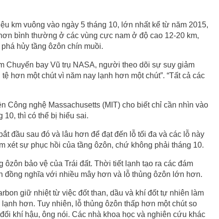
triệu km vuông vào ngày 5 tháng 10, lớn nhất kể từ năm 2015,
 hơn bình thường ở các vùng cực nam ở độ cao 12-20 km,
o phá hủy tầng ôzôn chín muồi.
m Chuyến bay Vũ trụ NASA, người theo dõi sự suy giảm
 tệ hơn một chút vì năm nay lạnh hơn một chút”. “Tất cả các
 Công nghệ Massachusetts (MIT) cho biết chỉ cần nhìn vào
10, thì có thể bị hiểu sai.
t đầu sau đó và lâu hơn để đạt đến lỗ tối đa và các lỗ này
m xét sự phục hồi của tầng ôzôn, chứ không phải tháng 10.
 ôzôn bảo vệ của Trái đất. Thời tiết lạnh tạo ra các đám
 đồng nghĩa với nhiều mây hơn và lỗ thủng ôzôn lớn hơn.
bon giữ nhiệt từ việc đốt than, dầu và khí đốt tự nhiên làm
 lạnh hơn. Tuy nhiên, lỗ thủng ôzôn thấp hơn một chút so
đổi khí hậu, ông nói. Các nhà khoa học và nghiên cứu khác