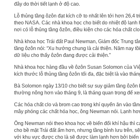
đây do thời tiết lạnh ở độ cao.
Lỗ thủng tầng ôzôn đạt kích cỡ to nhất lên tới hơn 26,4 
theo NASA. Các nhà khoa học cho biết do nhiệt độ lạnh
nơi có lỗ thủng tầng ôzôn, điều kiện cho các hóa chất cl
Nhà khoa học Trái đất Paul Newman, Giám đốc Trung tâ
tầng ôzôn nói: “Xu hướng chung là cải thiện. Năm nay tồi
dữ liệu cho thấy ôzôn đang được cải thiện.”
Nhà khoa học hàng đầu về ôzôn Susan Solomon của Viện
kích thước lỗ thủng tầng ôzôn tối đa, đặc biệt là vào tháng 
Bà Solomon ngày 13/10 cho biết sự suy giảm tầng ôzôn bắ
thường nông hơn vào tháng 9, là tháng quan trọng để xe
Các hóa chất clo và brom cao trong khí quyển ăn vào tầng
mây phóng các chất hóa học, ông Newman nói. Lạnh hơn
Ông Newman nói theo khoa học về biến đổi khí hậu thì car
cho bề mặt Trái đất ấm hơn, nhưng tầng bình lưu trên, sẽ
với khu vực được cho là sẽ được làm lạnh hơn bởi biến 