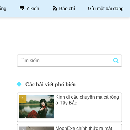
ống
Ý kiến
Báo chí
Gửi một bài đăng
Các bài viết phổ biến
Kinh dị câu chuyện ma cà rồng
ở Tây Bắc
MoonExe chính thức ra mắt