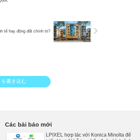
 Quốc
 tế hay động đất chính trị?
トを書き込む
Các bài báo mới
LPIXEL hợp tác với Konica Minolta để