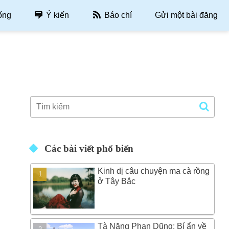
ống
Ý kiến
Báo chí
Gửi một bài đăng
Các bài viết phổ biến
Kinh dị câu chuyện ma cà rồng
ở Tây Bắc
Tà Năng Phan Dũng: Bí ẩn về