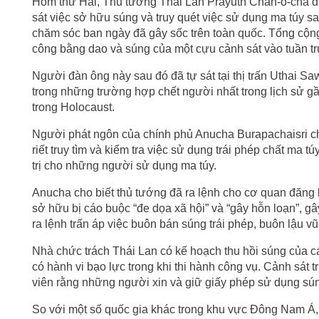
Hôm thứ Hai, Thủ tướng Thái Lan Prayuth Chan-o-cha đã 
sát việc sở hữu súng và truy quét việc sử dụng ma túy sa
chăm sóc ban ngày đã gây sốc trên toàn quốc. Tổng cộng
công bằng dao và súng của một cựu cảnh sát vào tuần t
Người đàn ông này sau đó đã tự sát tại thị trấn Uthai 
trong những trường hợp chết người nhất trong lịch sử gần
trong Holocaust.
Người phát ngôn của chính phủ Anucha Burapachaisri ch
riết truy tìm và kiểm tra việc sử dụng trái phép chất ma 
trị cho những người sử dụng ma túy.
Anucha cho biết thủ tướng đã ra lệnh cho cơ quan đăng 
sở hữu bị cáo buộc “đe dọa xã hội” và “gây hỗn loạn”, g
ra lệnh trấn áp việc buôn bán súng trái phép, buôn lậu vũ
Nhà chức trách Thái Lan có kế hoạch thu hồi súng của 
có hành vi bạo lực trong khi thi hành công vụ. Cảnh sá
viên rằng những người xin và giữ giấy phép sử dụng sú
So với một số quốc gia khác trong khu vực Đông Nam Á, 