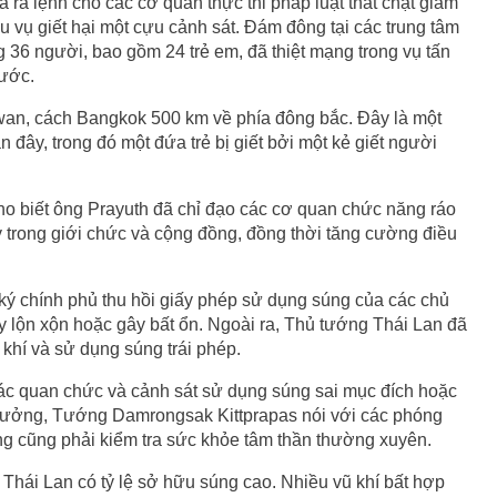
ra lệnh cho các cơ quan thực thi pháp luật thắt chặt giám
u vụ giết hại một cựu cảnh sát. Đám đông tại các trung tâm
 36 người, bao gồm 24 trẻ em, đã thiệt mạng trong vụ tấn
rước.
Sawan, cách Bangkok 500 km về phía đông bắc. Đây là một
 đây, trong đó một đứa trẻ bị giết bởi một kẻ giết người
o biết ông Prayuth đã chỉ đạo các cơ quan chức năng ráo
túy trong giới chức và cộng đồng, đồng thời tăng cường điều
ký chính phủ thu hồi giấy phép sử dụng súng của các chủ
ây lộn xộn hoặc gây bất ổn. Ngoài ra, Thủ tướng Thái Lan đã
 khí và sử dụng súng trái phép.
các quan chức và cảnh sát sử dụng súng sai mục đích hoặc
t trưởng, Tướng Damrongsak Kittprapas nói với các phóng
ng cũng phải kiểm tra sức khỏe tâm thần thường xuyên.
Thái Lan có tỷ lệ sở hữu súng cao. Nhiều vũ khí bất hợp