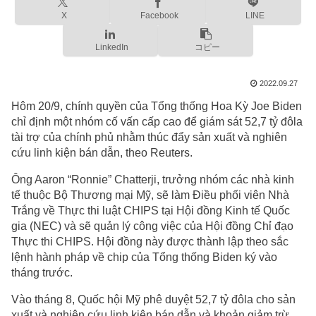
X
Facebook
LINE
LinkedIn
コピー
2022.09.27
Hôm 20/9, chính quyền của Tổng thống Hoa Kỳ Joe Biden
chỉ định một nhóm cố vấn cấp cao để giám sát 52,7 tỷ đôla
tài trợ của chính phủ nhằm thúc đẩy sản xuất và nghiên
cứu linh kiện bán dẫn, theo Reuters.
Ông Aaron “Ronnie” Chatterji, trưởng nhóm các nhà kinh
tế thuộc Bộ Thương mại Mỹ, sẽ làm Điều phối viên Nhà
Trắng về Thực thi luật CHIPS tại Hội đồng Kinh tế Quốc
gia (NEC) và sẽ quản lý công việc của Hội đồng Chỉ đạo
Thực thi CHIPS. Hội đồng này được thành lập theo sắc
lệnh hành pháp về chip của Tổng thống Biden ký vào
tháng trước.
Vào tháng 8, Quốc hội Mỹ phê duyệt 52,7 tỷ đôla cho sản
xuất và nghiên cứu linh kiện bán dẫn và khoản giảm trừ