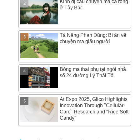
Kinh dị câu chuyện ma cà rồng
ở Tây Bắc
Tà Năng Phan Dũng: Bí ẩn về
chuyện ma giấu người
Bóng ma thai phụ tại ngôi nhà
số 24 đường Lý Thái Tổ
At Expo 2025, Glico Highlights
Innovation Through "Cellular-
Care" Research and "Rice Soft
Candy"