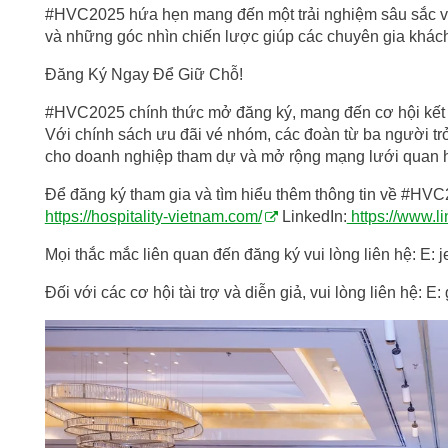
#HVC2025 hứa hẹn mang đến một trải nghiệm sâu sắc với
và những góc nhìn chiến lược giúp các chuyên gia khách
Đăng Ký Ngay Để Giữ Chỗ!
#HVC2025 chính thức mở đăng ký, mang đến cơ hội kết 
Với chính sách ưu đãi vé nhóm, các đoàn từ ba người trở
cho doanh nghiệp tham dự và mở rộng mạng lưới quan h
Để đăng ký tham gia và tìm hiểu thêm thông tin về #HVC2
https://hospitality-vietnam.com/
LinkedIn:
https://www.l
Mọi thắc mắc liên quan đến đăng ký vui lòng liên hệ: E:
j
Đối với các cơ hội tài trợ và diễn giả, vui lòng liên hệ: E: