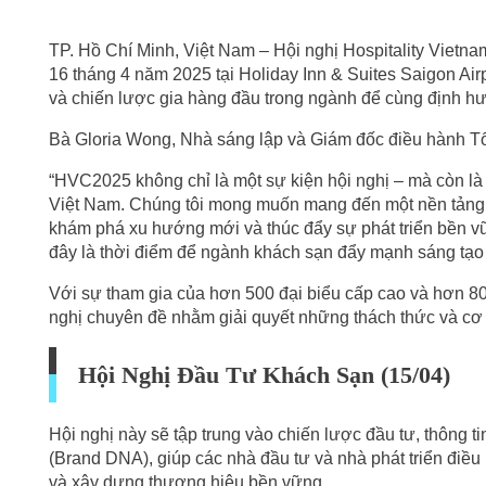
TP. Hồ Chí Minh, Việt Nam – Hội nghị Hospitality Vietn
16 tháng 4 năm 2025 tại Holiday Inn & Suites Saigon Airp
và chiến lược gia hàng đầu trong ngành để cùng định h
Bà Gloria Wong, Nhà sáng lập và Giám đốc điều hành Tổ 
“HVC2025 không chỉ là một sự kiện hội nghị – mà còn là 
Việt Nam. Chúng tôi mong muốn mang đến một nền tảng 
khám phá xu hướng mới và thúc đẩy sự phát triển bền vữ
đây là thời điểm để ngành khách sạn đẩy mạnh sáng tạo v
Với sự tham gia của hơn 500 đại biểu cấp cao và hơn 
nghị chuyên đề nhằm giải quyết những thách thức và cơ 
Hội Nghị Đầu Tư Khách Sạn (15/04)
Hội nghị này sẽ tập trung vào chiến lược đầu tư, thông ti
(Brand DNA), giúp các nhà đầu tư và nhà phát triển điều 
và xây dựng thương hiệu bền vững.