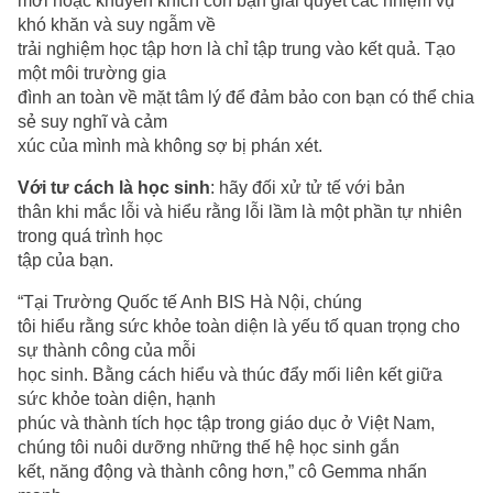
mới hoặc khuyến khích con bạn giải quyết các nhiệm vụ
khó khăn và suy ngẫm về
trải nghiệm học tập hơn là chỉ tập trung vào kết quả. Tạo
một môi trường gia
đình an toàn về mặt tâm lý để đảm bảo con bạn có thể chia
sẻ suy nghĩ và cảm
xúc của mình mà không sợ bị phán xét.
Với tư cách là học sinh
: hãy đối xử tử tế với bản
thân khi mắc lỗi và hiểu rằng lỗi lầm là một phần tự nhiên
trong quá trình học
tập của bạn.
“Tại Trường Quốc tế Anh BIS Hà Nội, chúng
tôi hiểu rằng sức khỏe toàn diện là yếu tố quan trọng cho
sự thành công của mỗi
học sinh. Bằng cách hiểu và thúc đẩy mối liên kết giữa
sức khỏe toàn diện, hạnh
phúc và thành tích học tập trong giáo dục ở Việt Nam,
chúng tôi nuôi dưỡng những thế hệ học sinh gắn
kết, năng động và thành công hơn,” cô Gemma nhấn