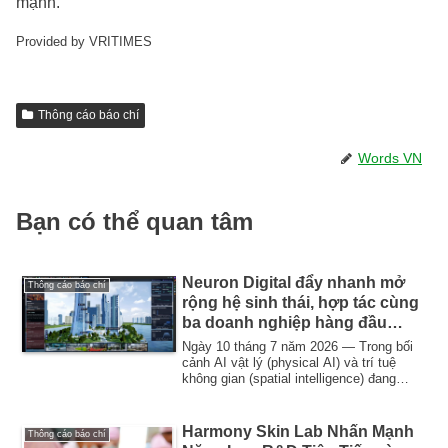
mạnh.
Provided by VRITIMES
Thông cáo báo chí
Words VN
Bạn có thể quan tâm
Neuron Digital đẩy nhanh mở
Thông cáo báo chí
rộng hệ sinh thái, hợp tác cùng
ba doanh nghiệp hàng đầu
ngành nhằm xây dựng chuỗi
Ngày 10 tháng 7 năm 2026 — Trong bối
giá trị "Trí tuệ không gian tòa
cảnh AI vật lý (physical AI) và trí tuệ
không gian (spatial intelligence) đang
nhà" toàn diện tại Trung Quốc
định...
Harmony Skin Lab Nhấn Mạnh
Thông cáo báo chí