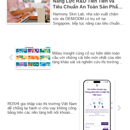
Năng Lực R&D Tiên Tiến và
Tiêu Chuẩn An Toàn Sản Phẩm
Cho Các Thương Hiệu Làm
Harmony Skin Lab, nhà sản xuất chăm
Đẹp Đang Phát Triển Tại Việt
sóc da OEM/ODM có trụ sở tại
Singapore, tiếp tục nâng cao tiêu chuẩn
Nam
sản xuất mỹ phẩ...
Milieu Insight củng cố sự hiện diện toàn
cầu với những cải tiến mới nhất của nền
tảng khảo sát và nghiên cứu thị trường,
Canvas
ROSHI gia nhập vào thị trường Việt Nam
để chống lại hành vi cho vay không công
bằng trên các nền tảng kết nối khoản
vay.