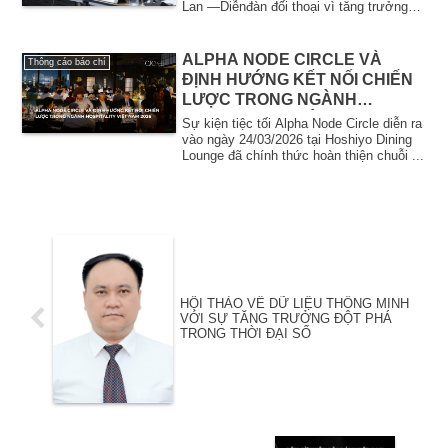
Lan —Diễnđàn đối thoại vì tăng trưởng
Kinh tế, Thương mại và Công
sáng tạo...
nghiệp, hiện đang giữ chức
Chủ tịch
ALPHA NODE CIRCLE VÀ
Thông cáo báo chí
ĐỊNH HƯỚNG KẾT NỐI CHIẾN
LƯỢC TRONG NGÀNH
HOSPITALITY VIỆT NAM 2026
Sự kiện tiệc tối Alpha Node Circle diễn ra
vào ngày 24/03/2026 tại Hoshiyo Dining
Lounge đã chính thức hoàn thiện chuỗi ...
HỘI THẢO VỀ DỮ LIỆU THÔNG MINH
VỚI SỰ TĂNG TRƯỞNG ĐỘT PHÁ
TRONG THỜI ĐẠI SỐ