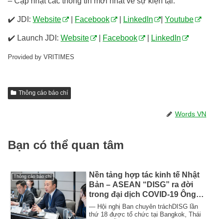
– Cập nhật các thông tin mới nhất về sự kiện tại:
✔️ JDI:
Website
|
Facebook
|
LinkedIn
|
Youtube
✔️ Launch JDI:
Website
|
Facebook
|
LinkedIn
Provided by VRITIMES
Thông cáo báo chí
Words VN
Bạn có thể quan tâm
Nền tảng hợp tác kinh tế Nhật
Thông cáo báo chí
Bản – ASEAN “DISG” ra đời
trong đại dịch COVID-19 Ông
Kuremura Masuo, cựu Thư ký
— Hội nghị Ban chuyên tráchDISG lần
Điều hành của Bộ trưởng Bộ
thứ 18 được tổ chức tại Bangkok, Thái