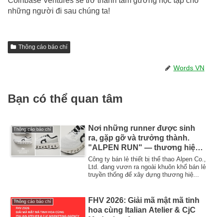
Coinbase Ventures sẽ trở thành tấm gương học tập cho
những người đi sau chúng ta!
Thông cáo báo chí
Words VN
Bạn có thể quan tâm
Nơi những runner được sinh
Thông cáo báo chí
ra, gặp gỡ và trưởng thành.
"ALPEN RUN" — thương hiệu
cộng đồng chạy bộ mới của
Công ty bán lẻ thiết bị thể thao Alpen Co.,
Alpen sẽ khai trương cửa hàng
Ltd. đang vươn ra ngoài khuôn khổ bán lẻ
truyền thống để xây dựng thương hiệ...
đầu tiên tại Tokyo Metropolitan
Meiji Park vào thứ Sáu, ngày 24
tháng 4.
FHV 2026: Giải mã mật mã tinh
Thông cáo báo chí
hoa cùng Italian Atelier & CjC