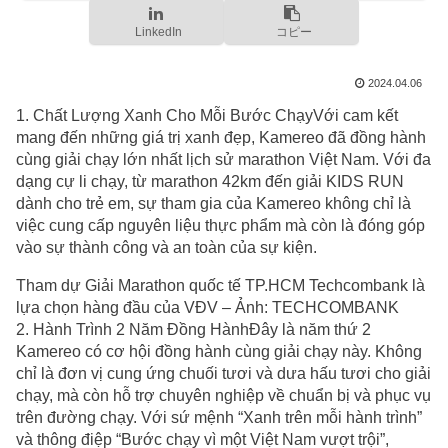
LinkedIn
コピー
2024.04.06
1. Chất Lượng Xanh Cho Mỗi Bước ChạyVới cam kết
mang đến những giá trị xanh đẹp, Kamereo đã đồng hành
cùng giải chạy lớn nhất lịch sử marathon Việt Nam. Với đa
dạng cự li chạy, từ marathon 42km đến giải KIDS RUN
dành cho trẻ em, sự tham gia của Kamereo không chỉ là
việc cung cấp nguyên liệu thực phẩm mà còn là đóng góp
vào sự thành công và an toàn của sự kiện.
Tham dự Giải Marathon quốc tế TP.HCM Techcombank là
lựa chọn hàng đầu của VĐV – Ảnh: TECHCOMBANK
2. Hành Trình 2 Năm Đồng HànhĐây là năm thứ 2
Kamereo có cơ hội đồng hành cùng giải chạy này. Không
chỉ là đơn vị cung ứng chuối tươi và dưa hấu tươi cho giải
chạy, mà còn hỗ trợ chuyên nghiệp về chuẩn bị và phục vụ
trên đường chạy. Với sứ mệnh “Xanh trên mỗi hành trình”
và thông điệp “Bước chạy vì một Việt Nam vượt trội”,