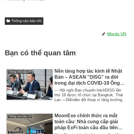
Thông cáo báo chí
Words VN
Bạn có thể quan tâm
Nền tảng hợp tác kinh tế Nhật
Thông cáo báo chí
Bản – ASEAN “DISG” ra đời
trong đại dịch COVID-19 Ông
Kuremura Masuo, cựu Thư ký
— Hội nghị Ban chuyên tráchDISG lần
Điều hành của Bộ trưởng Bộ
thứ 18 được tổ chức tại Bangkok, Thái
Lan —Diễnđàn đối thoại vì tăng trưởng
Kinh tế, Thương mại và Công
sáng tạo...
nghiệp, hiện đang giữ chức
Chủ tịch
MoonExe chính thức ra mắt
Thông cáo báo chí
toàn cầu: Nhà cung cấp giải
pháp ExFi toàn cầu đầu tiên
cho thanh toán xuyên biên giới