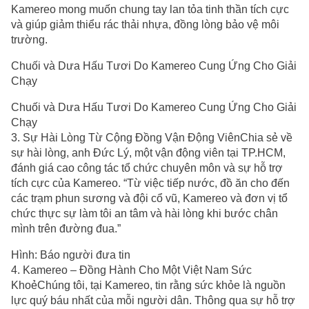
Kamereo mong muốn chung tay lan tỏa tinh thần tích cực
và giúp giảm thiểu rác thải nhựa, đồng lòng bảo vệ môi
trường.
Chuối và Dưa Hấu Tươi Do Kamereo Cung Ứng Cho Giải
Chạy
Chuối và Dưa Hấu Tươi Do Kamereo Cung Ứng Cho Giải
Chạy
3. Sự Hài Lòng Từ Cộng Đồng Vận Động ViênChia sẻ về
sự hài lòng, anh Đức Lý, một vận động viên tại TP.HCM,
đánh giá cao công tác tổ chức chuyên môn và sự hỗ trợ
tích cực của Kamereo. “Từ việc tiếp nước, đồ ăn cho đến
các trạm phun sương và đội cổ vũ, Kamereo và đơn vị tổ
chức thực sự làm tôi an tâm và hài lòng khi bước chân
mình trên đường đua.”
Hình: Báo người đưa tin
4. Kamereo – Đồng Hành Cho Một Việt Nam Sức
KhoẻChúng tôi, tại Kamereo, tin rằng sức khỏe là nguồn
lực quý báu nhất của mỗi người dân. Thông qua sự hỗ trợ