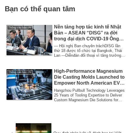
Bạn có thể quan tâm
Nền tảng hợp tác kinh tế Nhật
Thông cáo báo chí
Bản – ASEAN “DISG” ra đời
trong đại dịch COVID-19 Ông
Kuremura Masuo, cựu Thư ký
— Hội nghị Ban chuyên tráchDISG lần
Điều hành của Bộ trưởng Bộ
thứ 18 được tổ chức tại Bangkok, Thái
Lan —Diễnđàn đối thoại vì tăng trưởng
Kinh tế, Thương mại và Công
sáng tạo...
nghiệp, hiện đang giữ chức
Chủ tịch
High-Performance Magnesium
Thông cáo báo chí
Die Casting Molds Launched to
Empower North American EV
Lightweighting
Hangzhou Pullbull Technology Leverages
25 Years of Tooling Expertise to Deliver
Custom Magnesium Die Solutions for
North...