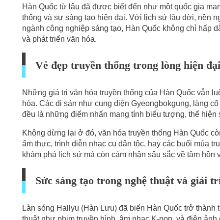
Hàn Quốc từ lâu đã được biết đến như một quốc gia mang
thống và sự sáng tạo hiện đại. Với lịch sử lâu đời, nền
ngành công nghiệp sáng tạo, Hàn Quốc không chỉ hấp dẫ
và phát triển văn hóa.
Vẻ đẹp truyền thống trong lòng hiện đạ
Những giá trị văn hóa truyền thống của Hàn Quốc vẫn luô
hóa. Các di sản như cung điện Gyeongbokgung, làng cổ
đều là những điểm nhấn mang tính biểu tượng, thể hiện s
Không dừng lại ở đó, văn hóa truyền thống Hàn Quốc còn 
ẩm thực, trình diễn nhạc cụ dân tộc, hay các buổi múa t
khám phá lịch sử mà còn cảm nhận sâu sắc về tâm hồn v
Sức sáng tạo trong nghệ thuật và giải tr
Làn sóng Hallyu (Hàn Lưu) đã biến Hàn Quốc trở thành tr
thuật như phim truyền hình, âm nhạc K-pop, và điện ảnh 