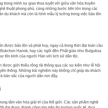
 trong mình sự giao thoa tuyệt vời giữa văn hóa truyền
 nghệ thuật phong phú, cùng những bước tiến lớn trong các
n du khách mà còn là hình mẫu lý tưởng trong việc bảo tồn
i
n được bảo tồn và phát huy, ngay cả trong thời đại toàn cầu
 Bukchon Hanok, hay các ngôi đền Phật giáo như Bulguksa
ự tôn kính của người Hàn với lịch sử dân tộc.
được giới thiệu rộng rãi thông qua các sự kiện như lễ hội
ruyền thống. Những trải nghiệm này không chỉ giúp du khách
à bản sắc của người dân nơi đây.
í
ung tâm văn hóa giải trí của thế giới. Các sản phẩm nghệ
đã đạt được thành công lớn trên thị trường quốc tế, đưa