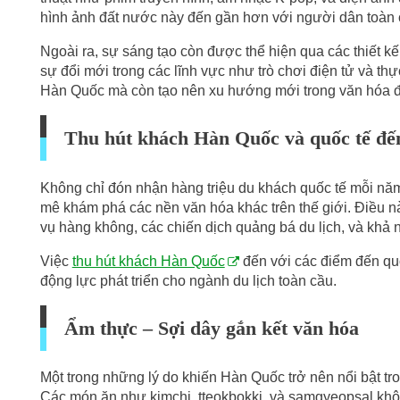
hình ảnh đất nước này đến gần hơn với người dân toàn 
Ngoài ra, sự sáng tạo còn được thể hiện qua các thiết k
sự đổi mới trong các lĩnh vực như trò chơi điện tử và t
Hàn Quốc mà còn tạo nên xu hướng mới trong văn hóa đ
Thu hút khách Hàn Quốc và quốc tế đến
Không chỉ đón nhận hàng triệu du khách quốc tế mỗi n
mê khám phá các nền văn hóa khác trên thế giới. Điều nà
vụ hàng không, các chiến dịch quảng bá du lịch, và khả n
Việc
thu hút khách Hàn Quốc
đến với các điểm đến quố
động lực phát triển cho ngành du lịch toàn cầu.
Ẩm thực – Sợi dây gắn kết văn hóa
Một trong những lý do khiến Hàn Quốc trở nên nổi bật tr
Các món ăn như kimchi, tteokbokki, và samgyeopsal khô