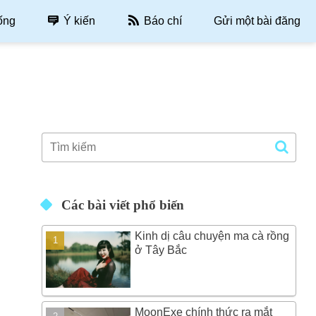
ống
Ý kiến
Báo chí
Gửi một bài đăng
Các bài viết phổ biến
Kinh dị câu chuyện ma cà rồng
ở Tây Bắc
MoonExe chính thức ra mắt