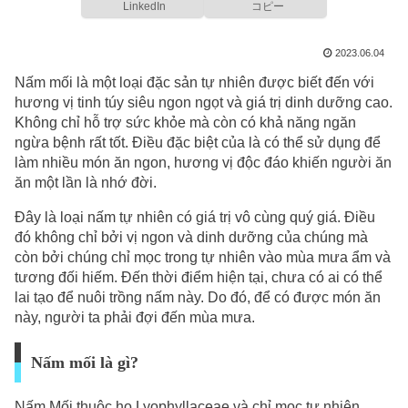
LinkedIn
コピー
2023.06.04
Nấm mối là một loại đặc sản tự nhiên được biết đến với
hương vị tinh túy siêu ngon ngọt và giá trị dinh dưỡng cao.
Không chỉ hỗ trợ sức khỏe mà còn có khả năng ngăn
ngừa bệnh rất tốt. Điều đặc biệt của là có thể sử dụng để
làm nhiều món ăn ngon, hương vị độc đáo khiến người ăn
ăn một lần là nhớ đời.
Đây là loại nấm tự nhiên có giá trị vô cùng quý giá. Điều
đó không chỉ bởi vị ngon và dinh dưỡng của chúng mà
còn bởi chúng chỉ mọc trong tự nhiên vào mùa mưa ẩm và
tương đối hiếm. Đến thời điểm hiện tại, chưa có ai có thể
lai tạo để nuôi trồng nấm này. Do đó, để có được món ăn
này, người ta phải đợi đến mùa mưa.
Nấm mối là gì?
Nấm Mối thuộc họ Lyophyllaceae và chỉ mọc tự nhiên.