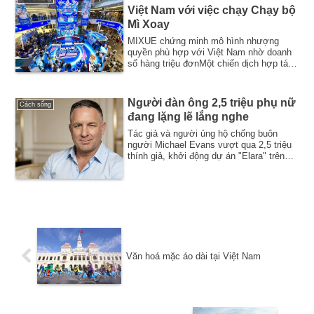
Việt Nam với việc chạy Chạy bộ
Mì Xoay
MIXUE chứng minh mô hình nhượng
quyền phù hợp với Việt Nam nhờ doanh
số hàng triệu đơnMột chiến dịch hợp tác
thành công ...
Người đàn ông 2,5 triệu phụ nữ
Cách sống
đang lặng lẽ lắng nghe
Tác giả và người ủng hộ chống buôn
người Michael Evans vượt qua 2,5 triệu
thính giả, khởi động dự án "Elara" trên
toàn c...
Văn hoá mặc áo dài tại Việt Nam