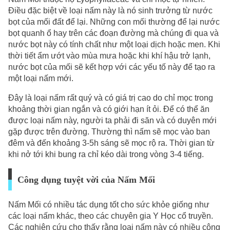
Điều đặc biệt về loại nấm này là nó sinh trưởng từ nước
bọt của mối đất để lại. Những con mối thường để lại nước
bọt quanh ổ hay trên các đoạn đường mà chúng đi qua và
nước bọt này có tính chất như một loại dịch hoặc men. Khi
thời tiết ẩm ướt vào mùa mưa hoặc khi khí hậu trở lạnh,
nước bọt của mối sẽ kết hợp với các yếu tố này để tạo ra
một loại nấm mới.
Đây là loại nấm rất quý và có giá trị cao do chỉ mọc trong
khoảng thời gian ngắn và có giới hạn ít ỏi. Để có thể ăn
được loại nấm này, người ta phải đi săn và có duyên mới
gặp được trên đường. Thường thì nấm sẽ mọc vào ban
đêm và đến khoảng 3-5h sáng sẽ mọc rộ ra. Thời gian từ
khi nở tới khi bung ra chỉ kéo dài trong vòng 3-4 tiếng.
Công dụng tuyệt vời của Nấm Mối
Nấm Mối có nhiều tác dụng tốt cho sức khỏe giống như
các loại nấm khác, theo các chuyên gia Y Học cổ truyền.
Các nghiên cứu cho thấy rằng loại nấm này có nhiều công