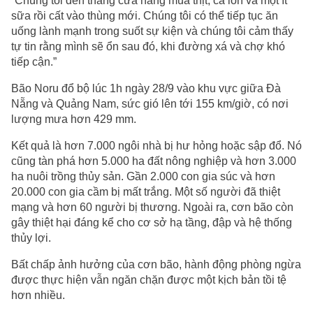
“Chúng tôi đến thẳng cửa hàng mua thịt, cá lon và một ít
sữa rồi cất vào thùng mới. Chúng tôi có thể tiếp tục ăn
uống lành mạnh trong suốt sự kiện và chúng tôi cảm thấy
tự tin rằng mình sẽ ổn sau đó, khi đường xá và chợ khó
tiếp cận.”
Bão Noru đổ bộ lúc 1h ngày 28/9 vào khu vực giữa Đà
Nẵng và Quảng Nam, sức gió lên tới 155 km/giờ, có nơi
lượng mưa hơn 429 mm.
Kết quả là hơn 7.000 ngôi nhà bị hư hỏng hoặc sập đổ. Nó
cũng tàn phá hơn 5.000 ha đất nông nghiệp và hơn 3.000
ha nuôi trồng thủy sản. Gần 2.000 con gia súc và hơn
20.000 con gia cầm bị mất trắng. Một số người đã thiệt
mạng và hơn 60 người bị thương. Ngoài ra, cơn bão còn
gây thiệt hại đáng kể cho cơ sở hạ tầng, đập và hệ thống
thủy lợi.
Bất chấp ảnh hưởng của cơn bão, hành động phòng ngừa
được thực hiện vẫn ngăn chặn được một kịch bản tồi tệ
hơn nhiều.