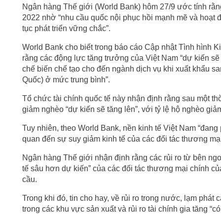
Ngân hàng Thế giới (World Bank) hôm 27/9 ước tính rằn
2022 nhờ “nhu cầu quốc nội phục hồi mạnh mẽ và hoạt độ
tục phát triển vững chắc”.
World Bank cho biết trong báo cáo Cập nhật Tình hình 
rằng các động lực tăng trưởng của Việt Nam “dự kiến sẽ
chế biến chế tạo cho đến ngành dịch vụ khi xuất khẩu sa
Quốc) ở mức trung bình”.
Tổ chức tài chính quốc tế này nhận định rằng sau một th
giảm nghèo “dự kiến sẽ tăng lên”, với tỷ lệ hộ nghèo g
Tuy nhiên, theo World Bank, nền kinh tế Việt Nam “đang p
quan đến sự suy giảm kinh tế của các đối tác thương mại c
Ngân hàng Thế giới nhận định rằng các rủi ro từ bên ngo
tế sâu hơn dự kiến” của các đối tác thương mại chính của
cầu.
Trong khi đó, tin cho hay, về rủi ro trong nước, lạm phát
trong các khu vực sản xuất và rủi ro tài chính gia tăng “