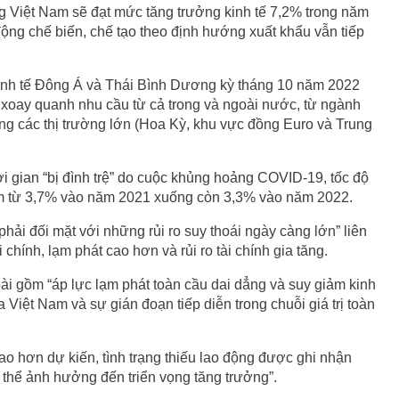
g Việt Nam sẽ đạt mức tăng trưởng kinh tế 7,2% trong năm
ng chế biến, chế tạo theo định hướng xuất khẩu vẫn tiếp
Kinh tế Đông Á và Thái Bình Dương kỳ tháng 10 năm 2022
 xoay quanh nhu cầu từ cả trong và ngoài nước, từ ngành
ng các thị trường lớn (Hoa Kỳ, khu vực đồng Euro và Trung
ời gian “bị đình trệ” do cuộc khủng hoảng COVID-19, tốc độ
iảm từ 3,7% vào năm 2021 xuống còn 3,3% vào năm 2022.
hải đối mặt với những rủi ro suy thoái ngày càng lớn” liên
hính, lạm phát cao hơn và rủi ro tài chính gia tăng.
ài gồm “áp lực lạm phát toàn cầu dai dẳng và suy giảm kinh
 Việt Nam và sự gián đoạn tiếp diễn trong chuỗi giá trị toàn
 cao hơn dự kiến, tình trạng thiếu lao động được ghi nhận
có thể ảnh hưởng đến triển vọng tăng trưởng”.