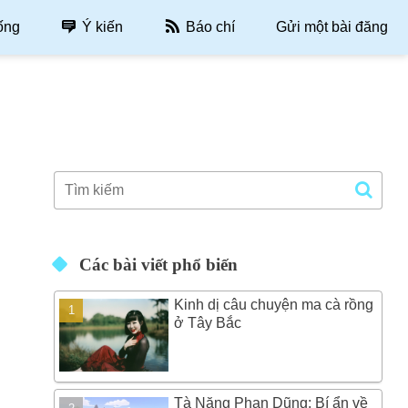
ống
Ý kiến
Báo chí
Gửi một bài đăng
Các bài viết phổ biến
Kinh dị câu chuyện ma cà rồng
ở Tây Bắc
Tà Năng Phan Dũng: Bí ẩn về