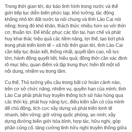
Trong thời gian tới, dự báo tình hình trong nước và thế
giới tiếp tục diễn biến phức tạp, khó lường, tác động
không nhỏ tới đất nước ta nói chung và tỉnh Lào Cai nói
riêng; trong đó khó khăn, thách thức nhiều hơn so với thời
cơ, thuận lợi. Để khắc phục các tồn tại, hạn chế và phát
huy khai thác hiệu quả các tiềm năng, lợi thế, tạo bứt phá
trong phát triển kinh tế – xã hội thời gian tới, tỉnh Lào Cai
cần tiếp tục đoàn kết, thống nhất, quyết tâm cao, nỗ lực
lớn, hành động quyết liệt, hiệu quả; đồng thời cần xác định
rõ mục tiêu, quan điểm và tập trung thực hiện tốt một số
nội dung, nhiệm vụ trọng tâm.
Cụ thể, Thủ tướng yêu cầu trong bất cứ hoàn cảnh nào,
trên cơ sở chức năng, nhiệm vụ, quyền hạn của mình, tỉnh
Lào Cai phải phát huy truyền thống lịch sử hào hùng qua
các thời kỳ, phát huy năng lực, điều kiện sẵn có của mình
để chủ động, tích cực xây dựng và phát triển kinh tế
nhanh, bền vững; giữ vững quốc phòng, an ninh; xây
dựng đường biên giới hòa bình, hợp tác, hữu nghị, góp
phần củng cố, tăng cường tình hữu nghị truyền thống giữa