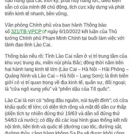
hào hùng qua các thời kỳ, phát huy năng lực, điều kiện
sẵn có của mình để chủ động, tích cực xây dựng và phát
triển kinh tế nhanh, bền vững.
Văn phòng Chính phủ vừa ban hành Thông báo
số
321/TB-VPCP
ngày 6/10/2022 kết luận của Thủ
tướng Chính phủ Phạm Minh Chính tại buổi làm việc với
lãnh đạo tỉnh Lào Cai.
Thông báo nêu rõ: Tỉnh Lào Cai nằm ở vị trí trung tâm của
khu vực trung du, miền núi phía Bắc; đồng thời nằm trên
hai hành lang kinh tế lớn (Lào Cai – Hà Nội – Hải Phòng –
Quảng Ninh và Lào Cai – Hà Nội – Lạng Sơn); là tỉnh biên
giới có vị trí quan trọng về địa kinh tế, quân sự, đối ngoại;
là “cửa ngõ xung yếu” và “phên dậu của Tổ quốc”.
Lào Cai là nơi có “sông đầu nguồn, núi tuyệt đỉnh”; có cửa
khẩu quốc tế lớn; có diện tích rộng và mật độ dân cư thấp
(diện tích tự nhiên đứng thứ 19/63 và dân số đứng thứ
54/63 cả nước); có đầy đủ các loại hình giao thông kết nối
nội tỉnh, liên tỉnh và quốc tế (đường cao tốc, đường sắt,
đường thủy, cảng hàng không Sa Pa sẽ được khởi công