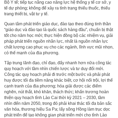
Bộ Y tế; tiếp tục nâng cao năng lực hệ thống y tế cơ sở, y
tế dự phòng; không để xảy ra tình trạng thiếu thuốc, thiếu
trang thiết bị, vật tư y tế.
Quan tâm phát triển giáo dục, đào tạo theo đúng tinh thần
“giáo dục và đào tạo là quốc sách hàng đầu”, chuẩn bị thật
tốt cho năm học mới; thực hiện đồng bộ các nhiệm vụ, giải
pháp phát triển nguồn nhân lực, nhất là nguồn nhân lực
chất lượng cao phục vụ cho các ngành, lĩnh vực mũi nhọn,
có thế mạnh của địa phương.
Tập trung lãnh đạo, chỉ đạo, đẩy nhanh hơn nữa công tác
quy hoạch với tầm nhìn chiến lược và tư duy đổi mới.
Công tác quy hoạch phải đi trước một bước và phải phát
huy được tối đa tiềm năng khác biệt, cơ hội nổi trội, lợi thế
cạnh tranh của địa phương; hóa giải được các điểm
nghẽn, nút thắt, khó khăn, thách thức; khẩn trương hoàn
thiện quy hoạch tỉnh Lào Cai thời kỳ 2021 – 2030, tầm
nhìn đến năm 2050, trong đó phải khai thác tối đa bản sắc
văn hóa, thương hiệu Sa Pa; lấy sông Hồng làm trục dọc
phát triển để tạo không gian phát triển mới cho tỉnh Lào