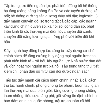
Tập trung, ưu tiên nguồn lực phát triển đồng bộ hệ thống
hạ tầng (cảng hàng không Sa Pa và các tuyến đường kết
nối; hệ thống đường sắt, đường thủy nội địa; logicstic…);
đẩy mạnh chuyển đổi số trong tất cả các cấp, các ngành,
xây dựng chính quyền số, xã hội số, công dân số, phát
triển kinh tế số, thương mại điện tử; chuyển đổi xanh,
chuyển đổi năng lượng sạch, ứng phó với biến đổi khí
hậu.
Đẩy mạnh huy động hợp tác công tư, xây dựng cơ chế
chính sách để tăng cường huy động mọi nguồn lực cho
phát triển kinh tế – xã hội, lấy nguồn lực Nhà nước dẫn dắt
và kích hoạt mọi nguồn lực xã hội. Tập trung tăng thu, tiết
kiệm chi, phấn đấu sớm tự cân đối được ngân sách.
Tiếp tục đẩy mạnh cải cách hành chính, nhất là cải cách
thủ tục hành chính; phòng chống tội phạm, buôn lậu, gian
lận thương mại qua biên giới; tăng cường phòng chống
tham nhũng, tiêu cực, lãng phí; giữ vững ổn định chính trị,
bảo đảm an ninh, quốc phòng, trật tự, an toàn xã hội.