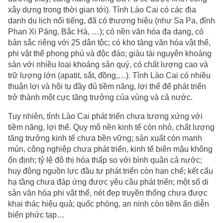
xây dựng trong thời gian tới). Tỉnh Lào Cai có các địa
danh du lịch nổi tiếng, đã có thương hiệu (như Sa Pa, đỉnh
Phan Xi Păng, Bắc Hà, …); có nền văn hóa đa dạng, có
bản sắc riêng với 25 dân tộc; có kho tàng văn hóa vật thể,
phi vật thể phong phú và độc đáo; giàu tài nguyên khoáng
sản với nhiều loại khoáng sản quý, có chất lượng cao và
trữ lượng lớn (apatit, sắt, đồng,…). Tỉnh Lào Cai có nhiều
thuận lợi và hội tụ đầy đủ tiềm năng, lợi thế để phát triển
trở thành một cực tăng trưởng của vùng và cả nước.
Tuy nhiên, tỉnh Lào Cai phát triển chưa tương xứng với
tiềm năng, lợi thế. Quy mô nền kinh tế còn nhỏ, chất lượng
tăng trưởng kinh tế chưa bền vững; sản xuất còn manh
mún, công nghiệp chưa phát triển, kinh tế biên mậu không
ổn định; tỷ lệ đô thị hóa thấp so với bình quân cả nước;
huy động nguồn lực đầu tư phát triển còn hạn chế; kết cấu
hạ tầng chưa đáp ứng được yêu cầu phát triển; một số di
sản văn hóa phi vật thể, nét đẹp truyền thống chưa được
khai thác hiệu quả; quốc phòng, an ninh còn tiềm ẩn diễn
biến phức tạp…